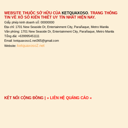
WEBSITE THUỘC SỞ HỮU CỦA
KETQUAXOSO
. TRANG THÔNG
TIN VỀ XỔ SỐ KIẾN THIẾT UY TÍN NHẤT HIỆN NAY.
Giấy phép kinh doanh số: 00000000
Địa chỉ: 1701 New Seaside Dr, Entertainment City, Parañaque, Metro Manila
Văn phòng: 1701 New Seaside Dr, Entertainment City, Parañaque, Metro Manila
Tổng đài: +639995451111
Email:
ketquaxoso1.net365@gmail.com
ketquaxoso2.net
Website:
KẾT NỐI CỘNG ĐỒNG |
» LIÊN HỆ QUẢNG CÁO «