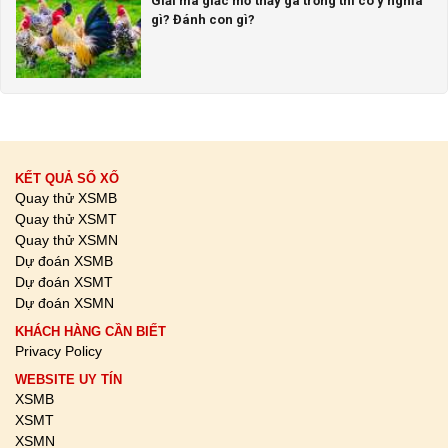
Giải mã giấc mơ thấy gà trống thì có ý nghĩa
gì? Đánh con gì?
KẾT QUẢ SỔ XỐ
Quay thử XSMB
Quay thử XSMT
Quay thử XSMN
Dự đoán XSMB
Dự đoán XSMT
Dự đoán XSMN
KHÁCH HÀNG CẦN BIẾT
Privacy Policy
WEBSITE UY TÍN
XSMB
XSMT
XSMN