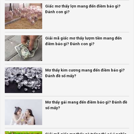
Giấc mơ thấy lợn mang đến điềm báo gì?
Đánh con gì?
Giải mã giấc mơ thấy lượm tiền mang đến
điềm báo gì? Đánh con gì?
Mơ thấy kim cương mang đến điềm báo gì?
Đánh đề số mấy?
Mơ thấy gái mang đến điềm báo gì? Đánh đề
số mấy?