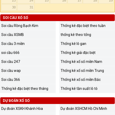
23
24
25
26
27
28
29
30
31
SOI CẦU XỔ SỐ
Soi cầu Rồng Bạch Kim
Thống kê đặc biệt theo tuần
Soi cầu XSMB
thống kê theo tổng
Soi cầu 3 miền
Thống kê lô gan
soi cầu 666
Thống kê giải đặc biệt
Soi cầu 247
Thống kê xổ số miền Nam
Soi cầu wap
Thống kê xổ số miền Trung
Soi cầu 366
Thống kê xổ số miền Bắc
Thống kê đặc biệt theo tháng
Thống kê tần suất lô tô
DỰ ĐOÁN XỔ SỐ
Dự đoán XSKH Khánh Hòa
Dự đoán XSHCM Hồ Chí Minh