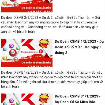
Dự đoán XSMB 2/2/2023 ⭐️ Dự đoán xổ số miền Bắc Thứ năm ⭐️ Soi
cầu miền Bắc hôm nay với những cặp lô tô đẹp nhất từ chuyên gia
chốt số hàng đầu. Các thông tin soi cầu lô tô đưa đến vận may giúp
anh em về bờ anh toàn.
Dự Đoán XSMB 1/2/2023 - Dự
Đoán Xổ Số Miền Bắc ngày 1
tháng 2
Dự đoán XSMB 1/2/2023 ⭐️ Dự đoán xổ số miền Bắc Thứ tư ⭐️ Soi cầu
miền Bắc hôm nay với những cặp lô tô đẹp nhất từ chuyên gia chốt số
hàng đầu. Các thông tin soi cầu lô tô đưa đến vận may giúp anh em về
bờ anh toàn.
Dự Đoán XSMB 31/1/2023 -
Dự Đoán Xổ Số Miền Bắc