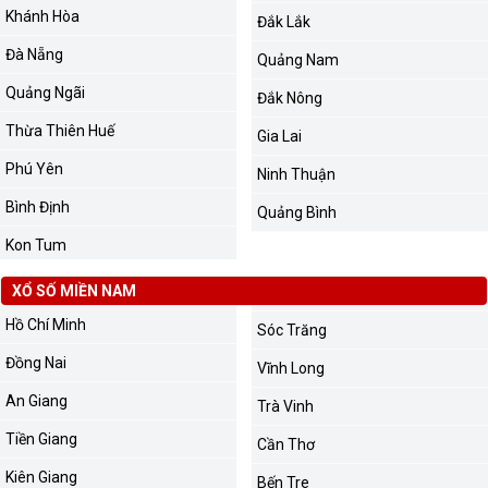
Khánh Hòa
Đắk Lắk
Đà Nẵng
Quảng Nam
Quảng Ngãi
Đắk Nông
Thừa Thiên Huế
Gia Lai
Phú Yên
Ninh Thuận
Bình Định
Quảng Bình
Kon Tum
XỔ SỐ MIỀN NAM
Hồ Chí Minh
Sóc Trăng
Đồng Nai
Vĩnh Long
An Giang
Trà Vinh
Tiền Giang
Cần Thơ
Kiên Giang
Bến Tre