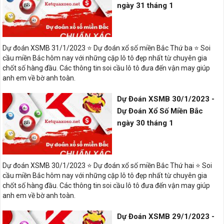
ngày 31 tháng 1
Dự đoán XSMB 31/1/2023 ⭐️ Dự đoán xổ số miền Bắc Thứ ba ⭐️ Soi
cầu miền Bắc hôm nay với những cặp lô tô đẹp nhất từ chuyên gia
chốt số hàng đầu. Các thông tin soi cầu lô tô đưa đến vận may giúp
anh em về bờ anh toàn.
Dự Đoán XSMB 30/1/2023 -
Dự Đoán Xổ Số Miền Bắc
ngày 30 tháng 1
Dự đoán XSMB 30/1/2023 ⭐️ Dự đoán xổ số miền Bắc Thứ hai ⭐️ Soi
cầu miền Bắc hôm nay với những cặp lô tô đẹp nhất từ chuyên gia
chốt số hàng đầu. Các thông tin soi cầu lô tô đưa đến vận may giúp
anh em về bờ anh toàn.
Dự Đoán XSMB 29/1/2023 -