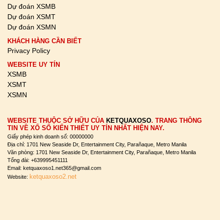
Dự đoán XSMB
Dự đoán XSMT
Dự đoán XSMN
KHÁCH HÀNG CẦN BIẾT
Privacy Policy
WEBSITE UY TÍN
XSMB
XSMT
XSMN
WEBSITE THUỘC SỞ HỮU CỦA
KETQUAXOSO
. TRANG THÔNG
TIN VỀ XỔ SỐ KIẾN THIẾT UY TÍN NHẤT HIỆN NAY.
Giấy phép kinh doanh số: 00000000
Địa chỉ: 1701 New Seaside Dr, Entertainment City, Parañaque, Metro Manila
Văn phòng: 1701 New Seaside Dr, Entertainment City, Parañaque, Metro Manila
Tổng đài: +639995451111
Email:
ketquaxoso1.net365@gmail.com
ketquaxoso2.net
Website: