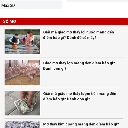
Max 3D
SỐ MƠ
Giải mã giấc mơ thấy lội nước mang đến
điềm báo gì? Đánh đề số mấy?
Giấc mơ thấy lợn mang đến điềm báo gì?
Đánh con gì?
Giải mã giấc mơ thấy lượm tiền mang đến
điềm báo gì? Đánh con gì?
Mơ thấy kim cương mang đến điềm báo gì?