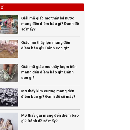
MƠ
án XSTN Tây Ninh
Giải mã giấc mơ thấy lội nước
án XSBD Bình Dương
mang đến điềm báo gì? Đánh đề
án XSST Sóc Trăng
số mấy?
án XSVL Vĩnh Long
Giấc mơ thấy lợn mang đến
điềm báo gì? Đánh con gì?
án XSTV Trà Vinh
án XSCT Cần Thơ
Giải mã giấc mơ thấy lượm tiền
án XSBTR Bến Tre
mang đến điềm báo gì? Đánh
con gì?
án XSVT Vũng Tàu
Mơ thấy kim cương mang đến
điềm báo gì? Đánh đề số mấy?
Mơ thấy gái mang đến điềm báo
gì? Đánh đề số mấy?