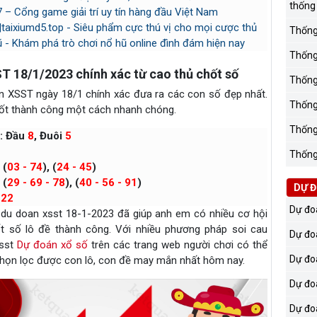
thống
7 – Cổng game giải trí uy tín hàng đầu Việt Nam
5|taixiumd5.top - Siêu phẩm cực thú vị cho mọi cược thủ
Thống
 - Khám phá trò chơi nổ hũ online đình đám hiện nay
Thống 
 18/1/2023 chính xác từ cao thủ chốt số
Thống
n XSST ngày 18/1 chính xác đưa ra các con số đẹp nhất.
Thống
ốt thành công một cách nhanh chóng.
Thống
t: Đầu
8
, Đuôi
5
Thống 
 (
03 - 74
), (
24 - 45
)
 (
29 - 69 - 78
), (
40 - 56 - 91
)
DỰ Đ
 22
Dự đo
ả du doan xsst 18-1-2023 đã giúp anh em có nhiều cơ hội
t số lô đề thành công. Với nhiều phương pháp soi cau
Dự đo
xsst
Dự đoán xổ số
trên các trang web người chơi có thể
Dự đo
họn lọc được con lô, con đề may mắn nhất hôm nay.
Dự đo
Dự đo