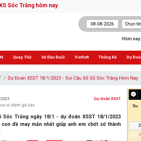
 XS Sóc Trăng hôm nay
Hôm nay:
MN
Quay Thử
Sớ Đầu Đuôi
Vietlott
Thống Kê
Dự Đoá
T
Dự Đoán XSST 18/1/2023 - Soi Cầu Xổ Số Sóc Trăng Hôm Nay
/2023
Dự đoán XSST
ưa có đánh giá nào
Su
ố Sóc Trăng ngày 18/1 - dự đoán XSST 18/1/2023
, con đề may mắn nhất giúp anh em chốt số thành
2
.
9