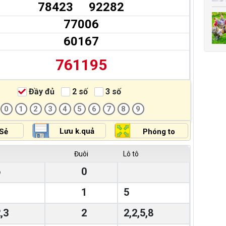
78423
92282
77006
60167
761195
Đầy đủ
2 số
3 số
0
1
2
3
4
5
6
7
8
9
Đuôi
Lô tô
6
0
1
5
2
3
2
2
2
5
8