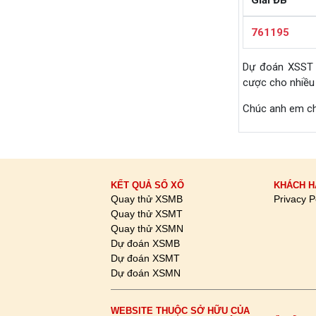
761195
Dự đoán XSST 
cược cho nhiều 
Chúc anh em ch
KẾT QUẢ SỔ XỐ
KHÁCH H
Quay thử XSMB
Privacy P
Quay thử XSMT
Quay thử XSMN
Dự đoán XSMB
Dự đoán XSMT
Dự đoán XSMN
WEBSITE THUỘC SỞ HỮU CỦA