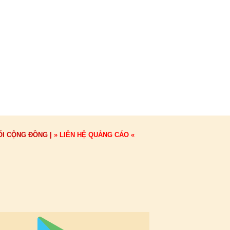
ỐI CỘNG ĐỒNG |
» LIÊN HỆ QUẢNG CÁO «