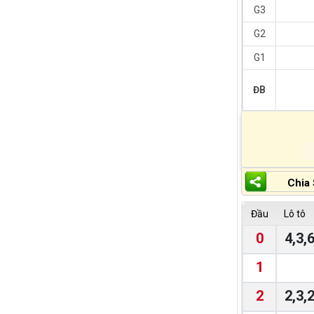
G3
G2
G1
ĐB
Đầu
Lô tô
0
4
3
1
2
2
3