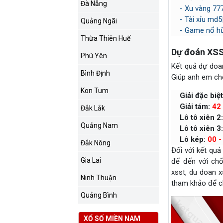
Đà Nẵng
- Xu vàng 77
- Tài xỉu md
Quảng Ngãi
- Game nổ hũ
Thừa Thiên Huế
Dự đoán XSST
Phú Yên
Kết quả dự doa
Bình Định
Giúp anh em ch
Kon Tum
Giải đặc biệ
Giải tám:
42
Đắk Lắk
Lô tô xiên 2:
Quảng Nam
Lô tô xiên 3:
Lô kép:
00 -
Đắk Nông
Đối với kết qu
Gia Lai
để đến với chố
xsst, du doan 
Ninh Thuận
tham khảo để c
Quảng Bình
XỔ SỐ MIỀN NAM