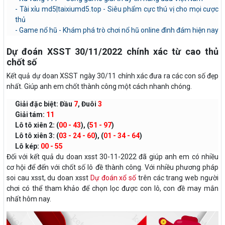
- Tài xỉu md5|taixiumd5.top - Siêu phẩm cực thú vị cho mọi cược
thủ
- Game nổ hũ - Khám phá trò chơi nổ hũ online đình đám hiện nay
Dự đoán XSST 30/11/2022 chính xác từ cao thủ
chốt số
Kết quả dự doan XSST ngày 30/11 chính xác đưa ra các con số đẹp
nhất. Giúp anh em chốt thành công một cách nhanh chóng.
Giải đặc biệt: Đầu
7
, Đuôi
3
Giải tám:
11
Lô tô xiên 2: (
00 - 43
), (
51 - 97
)
Lô tô xiên 3: (
03 - 24 - 60
), (
01 - 34 - 64
)
Lô kép:
00 - 55
Đối với kết quả du doan xsst 30-11-2022 đã giúp anh em có nhiều
cơ hội để đến với chốt số lô đề thành công. Với nhiều phương pháp
soi cau xsst, du doan xsst
Dự đoán xổ số
trên các trang web người
chơi có thể tham khảo để chọn lọc được con lô, con đề may mắn
nhất hôm nay.