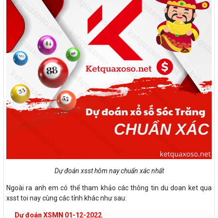
Dự đoán xsst hôm nay chuẩn xác nhất
Ngoài ra anh em có thể tham khảo các thông tin du doan ket qua
xsst toi nay cùng các tỉnh khác như sau:
Dự đoán XSMN 01-12-2022