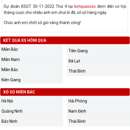
Dự đoán XSST 30-11-2022 Thứ 4 tại
ketquaxoso
đem đến cơ hội
thắng cược cho nhiều anh em chơi lô đề, xổ số hàng ngày.
Chúc anh em chốt số giờ vàng thành công!
KẾT QUẢ XS HÔM QUA
Miền Bắc
Tiền Giang
Miền Nam
Đà Lạt
Miền Bắc
Thái Bình
Kiên Giang
XỔ SỐ MIỀN BẮC
Hà Nội
Hải Phòng
Quảng Ninh
Nam Định
Bắc Ninh
Thái Bình