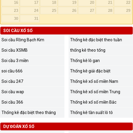
16
17
18
19
20
21
22
23
24
25
26
27
28
29
30
31
SOI CẦU XỔ SỐ
Soi cầu Rồng Bạch Kim
Thống kê đặc biệt theo tuần
Soi cầu XSMB
thống kê theo tổng
Soi cầu 3 miền
Thống kê lô gan
soi cầu 666
Thống kê giải đặc biệt
Soi cầu 247
Thống kê xổ số miền Nam
Soi cầu wap
Thống kê xổ số miền Trung
Soi cầu 366
Thống kê xổ số miền Bắc
Thống kê đặc biệt theo tháng
Thống kê tần suất lô tô
DỰ ĐOÁN XỔ SỐ