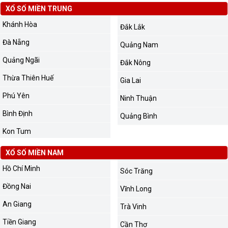
XỔ SỐ MIỀN TRUNG
Khánh Hòa
Đắk Lắk
Đà Nẵng
Quảng Nam
Quảng Ngãi
Đắk Nông
Thừa Thiên Huế
Gia Lai
Phú Yên
Ninh Thuận
Bình Định
Quảng Bình
Kon Tum
XỔ SỐ MIỀN NAM
Hồ Chí Minh
Sóc Trăng
Đồng Nai
Vĩnh Long
An Giang
Trà Vinh
Tiền Giang
Cần Thơ