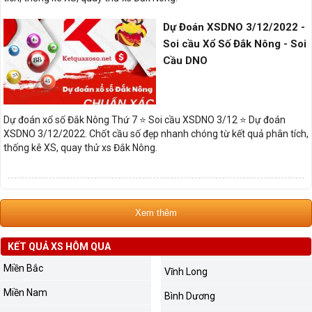
Dự Đoán XSDNO 3/12/2022 -
Soi cầu Xổ Số Đắk Nông - Soi
Cầu DNO
Dự đoán xổ số Đắk Nông Thứ 7 ⭐️ Soi cầu XSDNO 3/12 ⭐️ Dự đoán
XSDNO 3/12/2022. Chốt cầu số đẹp nhanh chóng từ kết quả phân tích,
thống kê XS, quay thử xs Đắk Nông.
Xem thêm
KẾT QUẢ XS HÔM QUA
Miền Bắc
Vĩnh Long
Miền Nam
Bình Dương