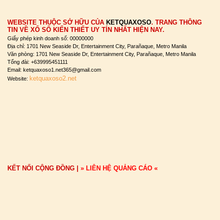
WEBSITE THUỘC SỞ HỮU CỦA
KETQUAXOSO
. TRANG THÔNG
TIN VỀ XỔ SỐ KIẾN THIẾT UY TÍN NHẤT HIỆN NAY.
Giấy phép kinh doanh số: 00000000
Địa chỉ: 1701 New Seaside Dr, Entertainment City, Parañaque, Metro Manila
Văn phòng: 1701 New Seaside Dr, Entertainment City, Parañaque, Metro Manila
Tổng đài: +639995451111
Email:
ketquaxoso1.net365@gmail.com
ketquaxoso2.net
Website:
KẾT NỐI CỘNG ĐỒNG |
» LIÊN HỆ QUẢNG CÁO «