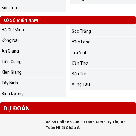
Kon Tum
XỔ SỐ MIỀN NAM
Hồ Chí Minh
Sóc Trăng
Đồng Nai
Vĩnh Long
An Giang
Trà Vinh
Tiền Giang
Cần Thơ
Kiên Giang
Bến Tre
Tây Ninh
Vũng Tàu
Bình Dương
DỰ ĐOÁN
Xổ Số Online 99OK - Trang Cược Uy Tín, An
Toàn Nhất Châu Á