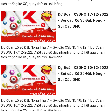
tích, thống kê XS, quay thử xs Đắk Nông.
Dự Đoán XSDNO 17/12/2022
- Soi cầu Xổ Số Đắk Nông -
Soi Cầu DNO
Dự đoán xổ số Đắk Nông Thứ 7 ⭐️ Soi cầu XSDNO 17/12 ⭐️ Dự đoán
XSDNO 17/12/2022. Chốt cầu số đẹp nhanh chóng từ kết quả phân
tích, thống kê XS, quay thử xs Đắk Nông.
Dự Đoán XSDNO 10/12/2022
- Soi cầu Xổ Số Đắk Nông -
Soi Cầu DNO
Dự đoán xổ số Đắk Nông Thứ 7 ⭐️ Soi cầu XSDNO 10/12 ⭐️ Dự đoán
XSDNO 10/12/2022. Chốt cầu số đẹp nhanh chóng từ kết quả phân
tích, thống kê XS, quay thử xs Đắk Nông.