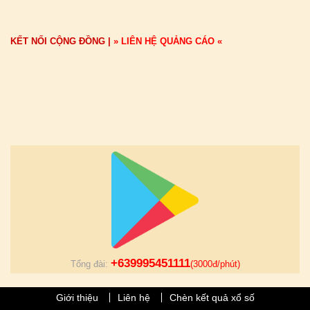
KẾT NỐI CỘNG ĐỒNG |
» LIÊN HỆ QUẢNG CÁO «
×
+639995451111
Tổng đài:
(3000đ/phút)
Giới thiệu
Liên hệ
Chèn kết quả xổ số