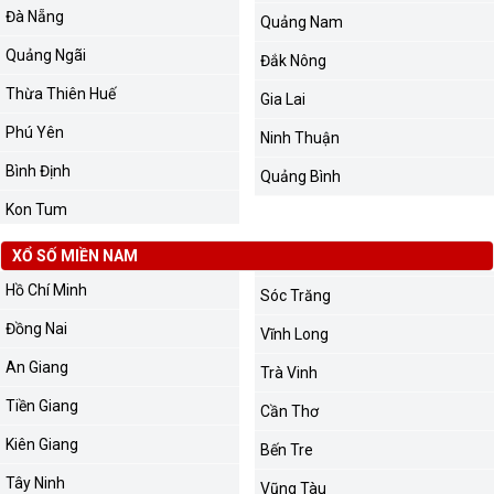
Đà Nẵng
Quảng Nam
Quảng Ngãi
Đắk Nông
Thừa Thiên Huế
Gia Lai
Phú Yên
Ninh Thuận
Bình Định
Quảng Bình
Kon Tum
XỔ SỐ MIỀN NAM
Hồ Chí Minh
Sóc Trăng
Đồng Nai
Vĩnh Long
An Giang
Trà Vinh
Tiền Giang
Cần Thơ
Kiên Giang
Bến Tre
Tây Ninh
Vũng Tàu