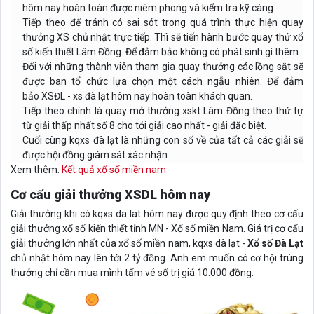
hôm nay
hoàn toàn được niêm phong và kiểm tra kỹ càng.
Tiếp theo để tránh có sai sót trong quá trình thực hiện quay
thưởng XS chủ nhật trực tiếp. Thì sẽ tiến hành bước quay thử
xổ
số kiến thiết Lâm Đồng
. Để đảm bảo không có phát sinh gì thêm.
Đối với những thành viên tham gia quay thưởng các lồng sắt sẽ
được ban tổ chức lựa chọn một cách ngẫu nhiên. Để đảm
bảo
XSĐL - xs đà lạt hôm nay
hoàn toàn khách quan.
Tiếp theo chính là quay mở thưởng
xskt Lâm Đồng
theo thứ tự
từ giải thấp nhất số 8 cho tới giải cao nhất - giải đặc biệt.
Cuối cùng
kqxs đà lạt là
những con số về của tất cả các giải sẽ
được hội đồng giám sát xác nhận.
Xem thêm:
Kết quả xổ số miền nam
Cơ cấu giải thưởng XSDL
hôm nay
Giải thưởng khi có
kqxs da lat
hôm nay được quy định theo cơ cấu
giải thưởng xổ số
kiến thiết tỉnh
MN - Xổ số miền Nam. Giá trị cơ cấu
giải thưởng lớn nhất của xổ số miền nam,
kqxs dà lạt
-
Xổ số Đà Lạt
chủ nhật hôm nay lên tới 2 tỷ đồng. Anh em muốn có cơ hội trúng
thưởng chỉ cần mua mình tấm vé số trị giá 10.000 đồng.