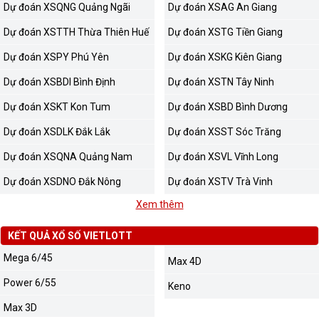
Dự đoán XSQNG Quảng Ngãi
Dự đoán XSAG An Giang
Dự đoán XSTTH Thừa Thiên Huế
Dự đoán XSTG Tiền Giang
Dự đoán XSPY Phú Yên
Dự đoán XSKG Kiên Giang
Dự đoán XSBDI Bình Định
Dự đoán XSTN Tây Ninh
Dự đoán XSKT Kon Tum
Dự đoán XSBD Bình Dương
Dự đoán XSDLK Đắk Lắk
Dự đoán XSST Sóc Trăng
Dự đoán XSQNA Quảng Nam
Dự đoán XSVL Vĩnh Long
Dự đoán XSDNO Đắk Nông
Dự đoán XSTV Trà Vinh
Xem thêm
Dự đoán XSGL Gia Lai
Dự đoán XSCT Cần Thơ
Dự đoán XSNT Ninh Thuận
Dự đoán XSBTR Bến Tre
KẾT QUẢ XỔ SỐ VIETLOTT
Dự đoán XSQB Quảng Bình
Dự đoán XSVT Vũng Tàu
Mega 6/45
Max 4D
Power 6/55
Keno
Max 3D