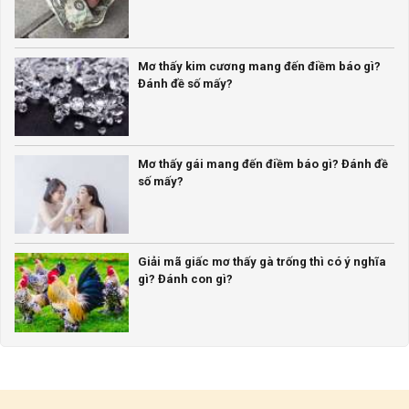
Mơ thấy kim cương mang đến điềm báo gì?
Đánh đề số mấy?
Mơ thấy gái mang đến điềm báo gì? Đánh đề
số mấy?
Giải mã giấc mơ thấy gà trống thì có ý nghĩa
gì? Đánh con gì?