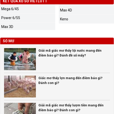
KẾT QUẢ XỔ SỐ VIETLOTT
Dự đoán XSQB Quảng Bình
Dự đoán XSVT Vũng Tàu
Mega 6/45
Max 4D
Power 6/55
Keno
Max 3D
SỐ MƠ
Giải mã giấc mơ thấy lội nước mang đến
điềm báo gì? Đánh đề số mấy?
Giấc mơ thấy lợn mang đến điềm báo gì?
Đánh con gì?
Giải mã giấc mơ thấy lượm tiền mang đến
điềm báo gì? Đánh con gì?