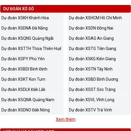
DỰ ĐOÁN XỔ SỐ
Dự đoán XSKH Khánh Hòa
Dự đoán XSHCM Hồ Chí Minh
Dự đoán XSDNA Đà Nẵng
Dự đoán XSDN Đồng Nai
Dự đoán XSQNG Quảng Ngãi
Dự đoán XSAG An Giang
Dự đoán XSTTH Thừa Thiên Huế
Dự đoán XSTG Tiền Giang
Dự đoán XSPY Phú Yên
Dự đoán XSKG Kiên Giang
Dự đoán XSBDI Bình Định
Dự đoán XSTN Tây Ninh
Dự đoán XSKT Kon Tum
Dự đoán XSBD Bình Dương
Dự đoán XSDLK Đắk Lắk
Dự đoán XSST Sóc Trăng
Dự đoán XSQNA Quảng Nam
Dự đoán XSVL Vĩnh Long
Dự đoán XSDNO Đắk Nông
Dự đoán XSTV Trà Vinh
Xem thêm
Dự đoán XSGL Gia Lai
Dự đoán XSCT Cần Thơ
Dự đoán XSNT Ninh Thuận
Dự đoán XSBTR Bến Tre