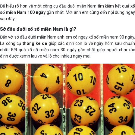
Để hiểu rõ hơn về một công cụ đầu đuôi miền Nam tìm kiếm kết quả
xổ
số miền Nam 100 ngày
gần nhất. Mời anh em cùng đến nội dung nga
sau đây:
Sớ đầu đuôi xổ số miền Nam là gì?
Đến với sớ đầu đuôi miền Nam anh em có ngay xổ số miền nam 90 ngày.
Là công cụ
thong ke de
giúp xác định con lô về ngày hôm sau chuẩ
nhất. Kết quả xổ số miền nam 30 ngày gần nhất giúp người chơi xác
định được xsmn lau ve và lô choi nhieu ngay mai.