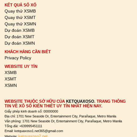
KẾT QUẢ SỔ XỐ
Quay thử XSMB
Quay thử XSMT
Quay thử XSMN
Dự đoán XSMB
Dự đoán XSMT
Dự đoán XSMN
KHÁCH HÀNG CẦN BIẾT
Privacy Policy
WEBSITE UY TÍN
XSMB
XSMT
XSMN
WEBSITE THUỘC SỞ HỮU CỦA
KETQUAXOSO
. TRANG THÔNG
TIN VỀ XỔ SỐ KIẾN THIẾT UY TÍN NHẤT HIỆN NAY.
Giấy phép kinh doanh số: 00000000
Địa chỉ: 1701 New Seaside Dr, Entertainment City, Parañaque, Metro Manila
Văn phòng: 1701 New Seaside Dr, Entertainment City, Parañaque, Metro Manila
Tổng đài: +639995451111
Email:
ketquaxoso1.net365@gmail.com
ketquaxoso2.net
Website: