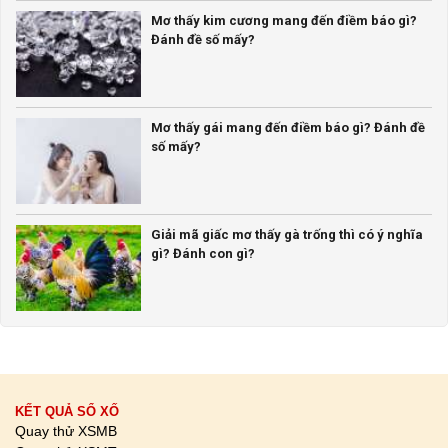
Mơ thấy kim cương mang đến điềm báo gì?
Đánh đề số mấy?
Mơ thấy gái mang đến điềm báo gì? Đánh đề
số mấy?
Giải mã giấc mơ thấy gà trống thì có ý nghĩa
gì? Đánh con gì?
KẾT QUẢ SỔ XỐ
Quay thử XSMB