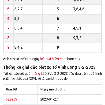
5
3
2
7
5
7
6
4
6
6
5
5
6
7
8
5
4
7
4
5
1
8
8
9
7
2
9
8
4
2
9
Anh em có thể xem ngay
kết quả Miền Nam
hôm nay.
Thống kê giải đặc biệt xổ số Vĩnh Long 3-2-2023
Tất cả các kết quả
thống kê
XSVL 3-2-2023 đều dựa trên quá trình
phân tích kết quả XSVL về từ các kỳ trước đó.
Giải ĐB
Ngày mở thưởng
528265
2023-01-27