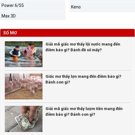
Power 6/55
Keno
Max 3D
SỐ MƠ
Giải mã giấc mơ thấy lội nước mang đến
điềm báo gì? Đánh đề số mấy?
Giấc mơ thấy lợn mang đến điềm báo gì?
Đánh con gì?
Giải mã giấc mơ thấy lượm tiền mang đến
điềm báo gì? Đánh con gì?