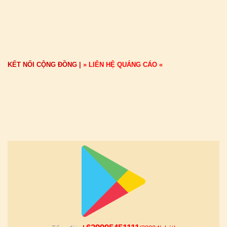
KẾT NỐI CỘNG ĐỒNG |
» LIÊN HỆ QUẢNG CÁO «
×