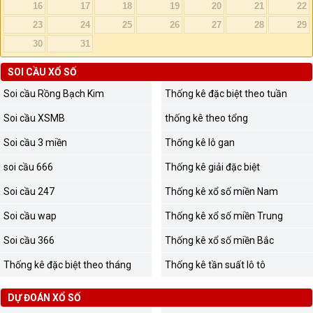
16
17
18
19
20
21
22
23
24
25
26
27
28
29
30
31
SOI CẦU XỔ SỐ
Soi cầu Rồng Bạch Kim
Thống kê đặc biệt theo tuần
Soi cầu XSMB
thống kê theo tổng
Soi cầu 3 miền
Thống kê lô gan
soi cầu 666
Thống kê giải đặc biệt
Soi cầu 247
Thống kê xổ số miền Nam
Soi cầu wap
Thống kê xổ số miền Trung
Soi cầu 366
Thống kê xổ số miền Bắc
Thống kê đặc biệt theo tháng
Thống kê tần suất lô tô
DỰ ĐOÁN XỔ SỐ