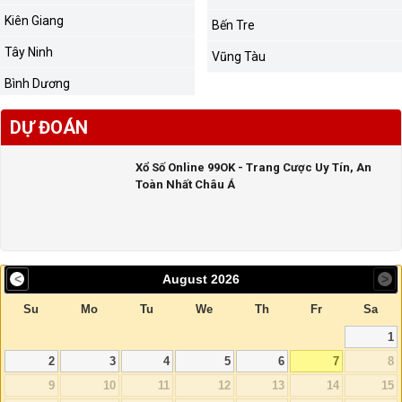
Kiên Giang
Bến Tre
Tây Ninh
Vũng Tàu
Bình Dương
DỰ ĐOÁN
Xổ Số Online 99OK - Trang Cược Uy Tín, An
Toàn Nhất Châu Á
August
2026
Su
Mo
Tu
We
Th
Fr
Sa
1
2
3
4
5
6
7
8
9
10
11
12
13
14
15