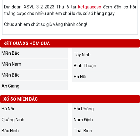
Dự đoán XSVL 3-2-2023 Thứ 6 tại
ketquaxoso
đem đến cơ hội
thắng cược cho nhiều anh em chơi lô đề, xổ số hàng ngày.
Chúc anh em chốt số giờ vàng thành công!
KẾT QUẢ XS HÔM QUA
Miền Bắc
Tây Ninh
Miền Nam
Bình Thuận
Miền Bắc
Hà Nội
An Giang
XỔ SỐ MIỀN BẮC
Hà Nội
Hải Phòng
Quảng Ninh
Nam Định
Bắc Ninh
Thái Bình