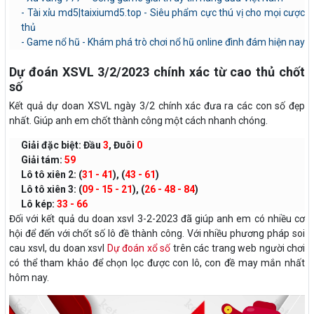
- Tài xỉu md5|taixiumd5.top - Siêu phẩm cực thú vị cho mọi cược
thủ
- Game nổ hũ - Khám phá trò chơi nổ hũ online đình đám hiện nay
Dự đoán XSVL 3/2/2023 chính xác từ cao thủ chốt
số
Kết quả dự doan XSVL ngày 3/2 chính xác đưa ra các con số đẹp
nhất. Giúp anh em chốt thành công một cách nhanh chóng.
Giải đặc biệt: Đầu
3
, Đuôi
0
Giải tám:
59
Lô tô xiên 2: (
31 - 41
), (
43 - 61
)
Lô tô xiên 3: (
09 - 15 - 21
), (
26 - 48 - 84
)
Lô kép:
33 - 66
Đối với kết quả du doan xsvl 3-2-2023 đã giúp anh em có nhiều cơ
hội để đến với chốt số lô đề thành công. Với nhiều phương pháp soi
cau xsvl, du doan xsvl
Dự đoán xổ số
trên các trang web người chơi
có thể tham khảo để chọn lọc được con lô, con đề may mắn nhất
hôm nay.