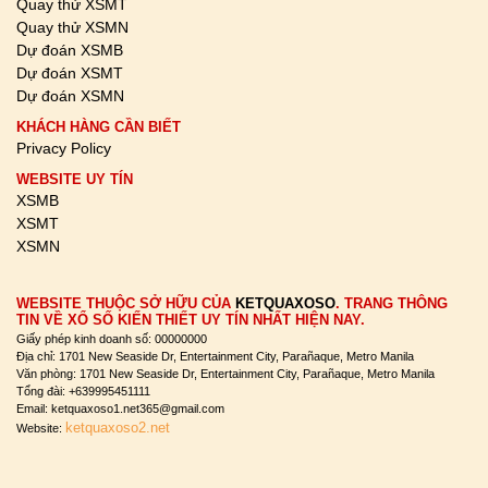
Quay thử XSMT
Quay thử XSMN
Dự đoán XSMB
Dự đoán XSMT
Dự đoán XSMN
KHÁCH HÀNG CẦN BIẾT
Privacy Policy
WEBSITE UY TÍN
XSMB
XSMT
XSMN
WEBSITE THUỘC SỞ HỮU CỦA
KETQUAXOSO
. TRANG THÔNG
TIN VỀ XỔ SỐ KIẾN THIẾT UY TÍN NHẤT HIỆN NAY.
Giấy phép kinh doanh số: 00000000
Địa chỉ: 1701 New Seaside Dr, Entertainment City, Parañaque, Metro Manila
Văn phòng: 1701 New Seaside Dr, Entertainment City, Parañaque, Metro Manila
Tổng đài: +639995451111
Email:
ketquaxoso1.net365@gmail.com
ketquaxoso2.net
Website: