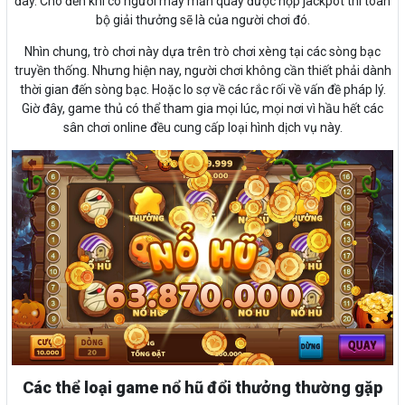
đây. Cho đến khi có người may mắn quay được hộp jackpot thì toàn
bộ giải thưởng sẽ là của người chơi đó.
Nhìn chung, trò chơi này dựa trên trò chơi xèng tại các sòng bạc
truyền thống. Nhưng hiện nay, người chơi không cần thiết phải dành
thời gian đến sòng bạc. Hoặc lo sợ về các rắc rối về vấn đề pháp lý.
Giờ đây, game thủ có thể tham gia mọi lúc, mọi nơi vì hầu hết các
sân chơi online đều cung cấp loại hình dịch vụ này.
Các thể loại game nổ hũ đổi thưởng thường gặp