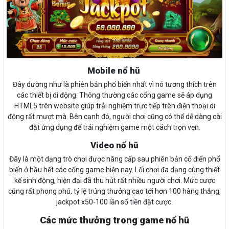
Mobile nổ hũ
Đây dường như là phiên bản phổ biến nhất vì nó tương thích trên
các thiết bị di động. Thông thường các cổng game sẽ áp dụng
HTML5 trên website giúp trải nghiệm trực tiếp trên điện thoại di
động rất mượt mà. Bên cạnh đó, người chơi cũng có thể dễ dàng cài
đặt ứng dụng để trải nghiệm game một cách trọn vẹn.
Video nổ hũ
Đây là một dạng trò chơi được nâng cấp sau phiên bản cổ điển phổ
biến ở hầu hết các cổng game hiện nay. Lối chơi đa dạng cùng thiết
kế sinh động, hiện đại đã thu hút rất nhiều người chơi. Mức cược
cũng rất phong phú, tỷ lệ trúng thưởng cao tới hơn 100 hàng thắng,
jackpot x50-100 lần số tiền đặt cược.
Các mức thưởng trong game nổ hũ