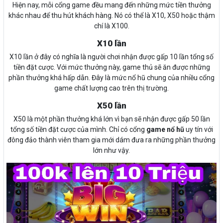
Hiện nay, mỗi cổng game đều mang đến những mức tiền thưởng
khác nhau để thu hút khách hàng. Nó có thể là X10, X50 hoặc thậm
chí là X100.
X10 lần
X10 lần ở đây có nghĩa là người chơi nhận được gấp 10 lần tổng số
tiền đặt cược. Với mức thưởng này, game thủ sẽ ăn được những
phần thưởng khá hấp dẫn. Đây là mức nổ hũ chung của nhiều cổng
game chất lượng cao trên thị trường.
X50 lần
X50 là một phần thưởng khá lớn vì bạn sẽ nhận được gấp 50 lần
tổng số tiền đặt cược của mình. Chỉ có cổng
game nổ hũ
uy tín với
đông đảo thành viên tham gia mới dám đưa ra những phần thưởng
lớn như vậy.