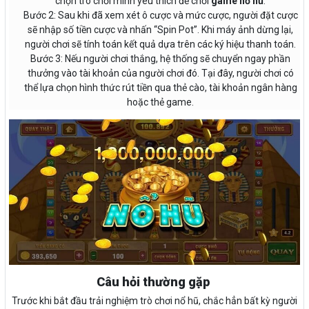
chọn trò chơi mình yêu thích để chơi
game nổ hũ
.
Bước 2: Sau khi đã xem xét ô cược và mức cược, người đặt cược
sẽ nhập số tiền cược và nhấn “Spin Pot”. Khi máy ảnh dừng lại,
người chơi sẽ tính toán kết quả dựa trên các ký hiệu thanh toán.
Bước 3: Nếu người chơi thắng, hệ thống sẽ chuyển ngay phần
thưởng vào tài khoản của người chơi đó. Tại đây, người chơi có
thể lựa chọn hình thức rút tiền qua thẻ cào, tài khoản ngân hàng
hoặc thẻ game.
Câu hỏi thường gặp
Trước khi bắt đầu trải nghiệm trò chơi nổ hũ, chắc hẳn bất kỳ người