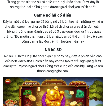
Trong game slot nổ hũ có nhiều thể loại khác nhau. Dưới đây là
những thể loại nổ hũ game được người chơi yêu thích nhất:
Game nổ hũ cổ điển
Đây là một thể loại game đã bùng nổ và luôn tạo nên những kỷ niệm
cho dân cược. Trò chơi có thiết kế, cách chơi và giao diện đơn giản.
Thông thường máy đánh bạc sẽ có 3 trục quay dọc và 1 trục quay
thắng. Nếu muốn tham gia thể loại này, bạn có thể tìm thấy trên các
cổng game lâu đời trên thị trường hiện nay.
Nổ hũ 3D
Nổ hũ 3D là thể loại trò chơi hiện đại ngày nay, đây là phiên bản cao
cấp hơn video slot. Phiên bản này có thể tạo ra trải nghiệm giải trí
cực kỳ thú vị cho người chơi. Đồng thời cung cấp các hiệu ứng và âm
thanh công nghệ cao.