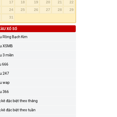
17
18
19
20
21
22
24
25
26
27
28
29
31
CẦU XỔ SỐ
ầu Rồng Bạch Kim
ầu XSMB
u 3 miền
u 666
ầu 247
ầu wap
ầu 366
kê đặc biệt theo tháng
kê đặc biệt theo tuần