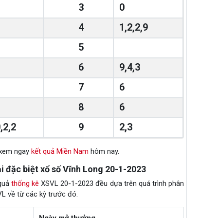
3
0
4
1
2
2
9
5
6
9
4
3
7
6
8
6
0
2
2
9
2
3
 xem ngay
kết quả Miền Nam
hôm nay.
i đặc biệt xổ số Vĩnh Long 20-1-2023
 quả
thống kê
XSVL 20-1-2023 đều dựa trên quá trình phân
VL về từ các kỳ trước đó.
Ngày mở thưởng