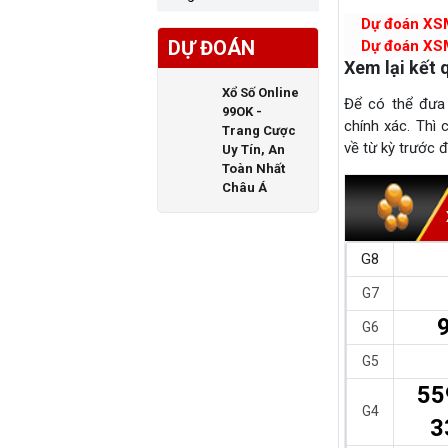
Dự đoán XS
DỰ ĐOÁN
Dự đoán XS
Xem lại kết
Xổ Số Online
Để có thể đưa
99OK -
chính xác. Thì
Trang Cược
về từ kỳ trước 
Uy Tín, An
Toàn Nhất
Châu Á
G8
G7
G6
G5
55
G4
3