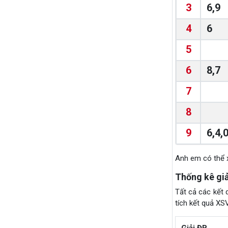
3
6
9
4
6
5
6
8
7
7
8
9
6
4
Anh em có thể
Thống kê giả
Tất cả các kết
tích kết quả XS
Giải ĐB