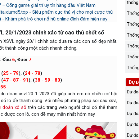
thống
7 – Cổng game giải trí uy tín hàng đầu Việt Nam
5|taixiumd5.top - Siêu phẩm cực thú vị cho mọi cược thủ
Thống
 - Khám phá trò chơi nổ hũ online đình đám hiện nay
Thống 
 20/1/2023 chính xác từ cao thủ chốt số
Thống
n XSVL ngày 20/1 chính xác đưa ra các con số đẹp nhất.
Thống
ốt thành công một cách nhanh chóng.
Thống
t: Đầu
6
, Đuôi
7
Thống 
 (
25 - 79
), (
24 - 78
)
 (
47 - 87 - 91
), (
38 - 59 - 80
)
DỰ Đ
 55
Dự đo
ả du doan xsvl 20-1-2023 đã giúp anh em có nhiều cơ hội
 số lô đề thành công. Với nhiều phương pháp soi cau xsvl,
Dự đo
ự đoán xổ số
trên các trang web người chơi có thể tham
Dự đo
ọc được con lô, con đề may mắn nhất hôm nay.
Dự đo
Dự đo