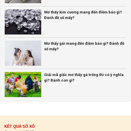
Mơ thấy kim cương mang đến điềm báo gì?
Đánh đề số mấy?
Mơ thấy gái mang đến điềm báo gì? Đánh đề
số mấy?
Giải mã giấc mơ thấy gà trống thì có ý nghĩa
gì? Đánh con gì?
KẾT QUẢ SỔ XỐ