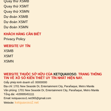
Quay thử XSMB
Quay thử XSMT
Quay thử XSMN
Dự đoán XSMB
Dự đoán XSMT
Dự đoán XSMN
KHÁCH HÀNG CẦN BIẾT
Privacy Policy
WEBSITE UY TÍN
XSMB
XSMT
XSMN
WEBSITE THUỘC SỞ HỮU CỦA
KETQUAXOSO
. TRANG THÔNG
TIN VỀ XỔ SỐ KIẾN THIẾT UY TÍN NHẤT HIỆN NAY.
Giấy phép kinh doanh số: 00000000
Địa chỉ: 1701 New Seaside Dr, Entertainment City, Parañaque, Metro Manila
Văn phòng: 1701 New Seaside Dr, Entertainment City, Parañaque, Metro Manila
Tổng đài: +639995451111
Email:
ketquaxoso1.net365@gmail.com
ketquaxoso2.net
Website: