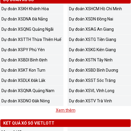
Dự đoán XSKH Khánh Hòa
Dự đoán XSHCM Hồ Chí Minh
Dự đoán XSDNA Đà Nẵng
Dự đoán XSDN Đồng Nai
Dự đoán XSQNG Quảng Ngãi
Dự đoán XSAG An Giang
Dự đoán XSTTH Thừa Thiên Huế
Dự đoán XSTG Tiền Giang
Dự đoán XSPY Phú Yên
Dự đoán XSKG Kiên Giang
Dự đoán XSBDI Bình Định
Dự đoán XSTN Tây Ninh
Dự đoán XSKT Kon Tum
Dự đoán XSBD Bình Dương
Dự đoán XSDLK Đắk Lắk
Dự đoán XSST Sóc Trăng
Dự đoán XSQNA Quảng Nam
Dự đoán XSVL Vĩnh Long
Dự đoán XSDNO Đắk Nông
Dự đoán XSTV Trà Vinh
Xem thêm
Dự đoán XSGL Gia Lai
Dự đoán XSCT Cần Thơ
Dự đoán XSNT Ninh Thuận
Dự đoán XSBTR Bến Tre
KẾT QUẢ XỔ SỐ VIETLOTT