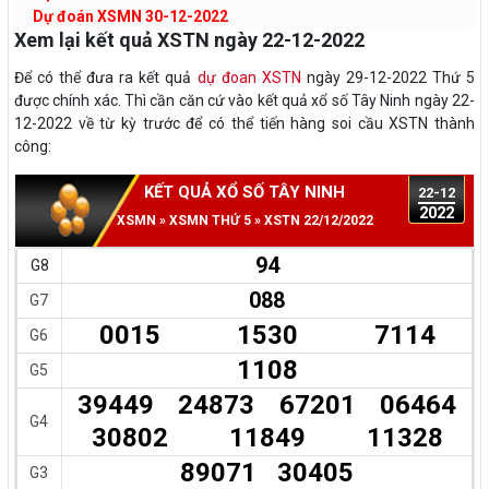
Dự đoán XSMN 30-12-2022
Xem lại kết quả XSTN ngày 22-12-2022
Để có thể đưa ra kết quả
dự đoan XSTN
ngày 29-12-2022 Thứ 5
được chính xác. Thì cần căn cứ vào kết quả xổ số Tây Ninh ngày 22-
12-2022 về từ kỳ trước để có thể tiến hàng soi cầu XSTN thành
công:
KẾT QUẢ XỔ SỐ TÂY NINH
XSMN
»
XSMN THỨ 5
»
XSTN 22/12/2022
94
G8
088
G7
0015
1530
7114
G6
1108
G5
39449
24873
67201
06464
G4
30802
11849
11328
89071
30405
G3