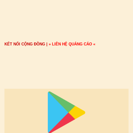
KẾT NỐI CỘNG ĐỒNG |
» LIÊN HỆ QUẢNG CÁO «
×