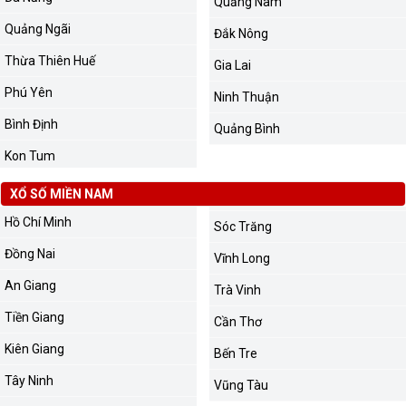
Quảng Nam
Quảng Ngãi
Đắk Nông
Thừa Thiên Huế
Gia Lai
Phú Yên
Ninh Thuận
Bình Định
Quảng Bình
Kon Tum
XỔ SỐ MIỀN NAM
Hồ Chí Minh
Sóc Trăng
Đồng Nai
Vĩnh Long
An Giang
Trà Vinh
Tiền Giang
Cần Thơ
Kiên Giang
Bến Tre
Tây Ninh
Vũng Tàu