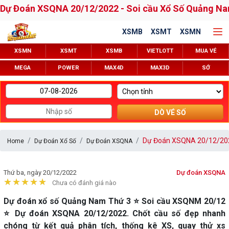
Dự Đoán XSQNA 20/12/2022 - Soi cầu Xổ Số Quảng N
XSMB
XSMT
XSMN
XSMN
XSMT
XSMB
VIETLOTT
MUA VÉ
MEGA
POWER
MAX4D
MAX3D
SỚ
Dự Đoán XSQNA 20/12/202
Home
Dự Đoán Xổ Số
Dự Đoán XSQNA
Thứ ba, ngày 20/12/2022
Dự đoán XSQNA
★★★★★
★★★★★
★★★★★
Chưa có đánh giá nào
Dự đoán xổ số Quảng Nam Thứ 3 ⭐️ Soi cầu XSQNM 20/12
⭐️ Dự đoán XSQNA 20/12/2022. Chốt cầu số đẹp nhanh
chóng từ kết quả phân tích, thống kê XS, quay thử xs