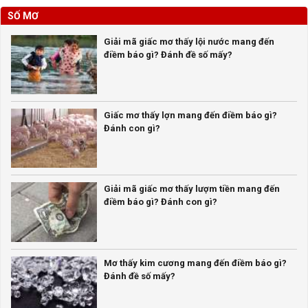
SỐ MƠ
Giải mã giấc mơ thấy lội nước mang đến
điềm báo gì? Đánh đề số mấy?
Giấc mơ thấy lợn mang đến điềm báo gì?
Đánh con gì?
Giải mã giấc mơ thấy lượm tiền mang đến
điềm báo gì? Đánh con gì?
Mơ thấy kim cương mang đến điềm báo gì?
Đánh đề số mấy?