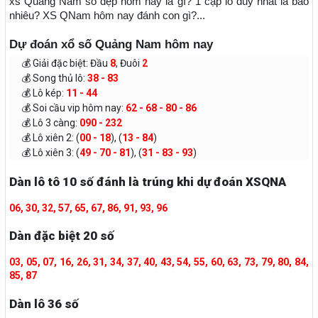
xs Quang Nam số đẹp hôm nay là gì? 1 cặp lô duy nhất là bao 
nhiêu? XS QNam hôm nay đánh con gì?... 
Dự đoán xổ số Quảng Nam hôm nay  
💰 Giải đặc biệt: Đầu
8
, Đuôi
2
💰 Song thủ lô:
38 - 83
💰 Lô kép:
11 - 44
💰 Soi cầu vip hôm nay:
62 - 68 - 80 - 86
💰 Lô 3 càng:
090 - 232
💰 Lô xiên 2: (
00 - 18
), (
13 - 84
)
💰 Lô xiên 3: (
49 - 70 - 81
), (
31 - 83 - 93
)
Dàn lô tô 10 số đánh là trúng khi dự đoán XSQNA
06, 30, 32, 57, 65, 67, 86, 91, 93, 96
Dàn đặc biệt 20 số
03, 05, 07, 16, 26, 31, 34, 37, 40, 43, 54, 55, 60, 63, 73, 79, 80, 84,
85, 87
Dàn lô 36 số