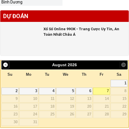
Bình Dương
DỰ ĐOÁN
Xổ Số Online 99OK - Trang Cược Uy Tín, An
Toàn Nhất Châu Á
August
2026
Su
Mo
Tu
We
Th
Fr
Sa
1
2
3
4
5
6
7
8
9
10
11
12
13
14
15
16
17
18
19
20
21
22
23
24
25
26
27
28
29
30
31