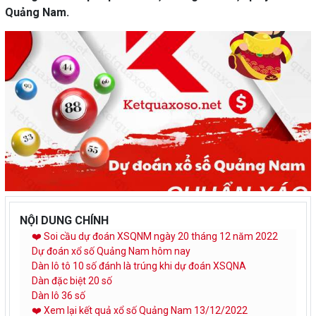
Quảng Nam.
NỘI DUNG CHÍNH
❤️ Soi cầu dự đoán XSQNM ngày 20 tháng 12 năm 2022
Dự đoán xổ số Quảng Nam hôm nay
Dàn lô tô 10 số đánh là trúng khi dự đoán XSQNA
Dàn đặc biệt 20 số
Dàn lô 36 số
❤️ Xem lại kết quả xổ số Quảng Nam 13/12/2022