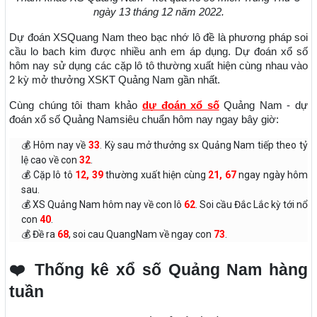
ngày 13 tháng 12 năm 2022.
Dự đoán XSQuang Nam theo bạc nhớ lô đề là phương pháp soi 
cầu lo bach kim được nhiều anh em áp dụng. Dự đoán xổ số 
hôm nay sử dụng các cặp lô tô thường xuất hiện cùng nhau vào 
2 kỳ mở thưởng XSKT Quảng Nam gần nhất.
Cùng chúng tôi tham khảo 
dự đoán xổ số
 Quảng Nam - dự 
đoán xổ số Quảng Namsiêu chuẩn hôm nay ngay bây giờ:
💰
Hôm nay về
33
.
Kỳ sau mở thưởng sx Quảng Nam tiếp theo tỷ
lệ cao về con
32
.
💰 Cặp lô tô
12, 39
thường xuất hiện cùng
21, 67
ngay ngày hôm
sau.
💰
XS Quảng Nam hôm nay về con lô
62
.
Soi cầu Đắc Lắc kỳ tới nổ
con
40
.
💰 Đề ra
68
,
soi cau QuangNam về ngay con
73
.
❤️ Thống kê xổ số Quảng Nam hàng 
tuần