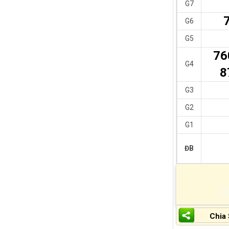
G7
G6
G5
76
G4
8
G3
G2
G1
ĐB