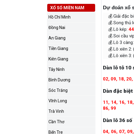
Dự đoán xổ 
XỔ SỐ MIỀN NAM
💰 Giải đặc b
Hồ Chí Minh
💰 Song thủ l
Đồng Nai
💰 Lô kép:
44
💰 Soi cầu vi
An Giang
💰 Lô 3 càng
Tiền Giang
💰 Lô xiên 2: 
💰 Lô xiên 3: 
Kiên Giang
Dàn lô tô 10
Tây Ninh
02, 09, 18, 20,
Bình Dương
Sóc Trăng
Dàn đặc biệt
Vĩnh Long
11, 14, 16, 18,
86, 99
Trà Vinh
Dàn lô 36 số
Cần Thơ
04, 06, 07, 09,
Bến Tre