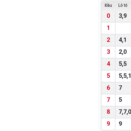
Đầu
Lô tô
0
3
9
1
2
4
1
3
2
0
4
5
5
5
5
5
6
7
7
5
8
7
7
9
9