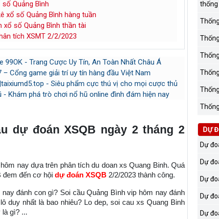
ổ số Quảng Bình
thống
ê xổ số Quảng Bình hàng tuần
Thống
 xổ số Quảng Bình thần tài
phân tích XSMT 2/2/2023
Thống 
Thống
ne 99OK - Trang Cược Uy Tín, An Toàn Nhất Châu Á
Thống
7 – Cổng game giải trí uy tín hàng đầu Việt Nam
5|taixiumd5.top - Siêu phẩm cực thú vị cho mọi cược thủ
Thống
 - Khám phá trò chơi nổ hũ online đình đám hiện nay
Thống 
ầu dự đoán XSQB ngày 2 tháng 2 
DỰ Đ
2
Dự đo
Dự đo
hôm nay dựa trên phân tích du doan xs Quang Binh. Quá 
B đem đến cơ hội 
dự đoán XSQB
 2/2/2023 thành công. 
Dự đo
nay đánh con gì? Soi cầu Quảng Bình vip hôm nay đánh 
Dự đo
ô duy nhất là bao nhiêu? Lo dep, soi cau xs Quang Binh 
à gì? ... 
Dự đo