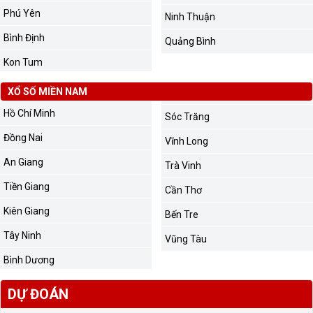
Phú Yên
Ninh Thuận
Bình Định
Quảng Bình
Kon Tum
XỔ SỐ MIỀN NAM
Hồ Chí Minh
Sóc Trăng
Đồng Nai
Vĩnh Long
An Giang
Trà Vinh
Tiền Giang
Cần Thơ
Kiên Giang
Bến Tre
Tây Ninh
Vũng Tàu
Bình Dương
DỰ ĐOÁN