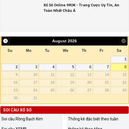
Xổ Số Online 99OK - Trang Cược Uy Tín, An
Toàn Nhất Châu Á
August
2026
Su
Mo
Tu
We
Th
Fr
Sa
1
2
3
4
5
6
7
8
9
10
11
12
13
14
15
16
17
18
19
20
21
22
23
24
25
26
27
28
29
30
31
SOI CẦU XỔ SỐ
Soi cầu Rồng Bạch Kim
Thống kê đặc biệt theo tuần
Soi cầu XSMB
thống kê theo tổng