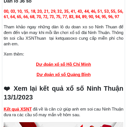
Dàn lô 36 số 
00, 03, 10, 15, 18, 20, 21, 29, 32, 35, 41, 43, 44, 46, 51, 53, 55, 56,
61, 64, 65, 66, 68, 70, 72, 73, 75, 77, 83, 84, 89, 90, 94, 95, 96, 97
Tham khảo ngay những dàn lô du doan xo so Ninh Thuan để 
đem đến vận may khi mỗi lần chơi xổ số đài Ninh Thuận. Thông 
tin soi cầu XSNThuan  tại ketquasoxo cung cấp miễn phí cho 
anh em. 
Xem thêm: 
Dự đoán xổ số Hồ Chí Minh
Dự đoán xổ số Quảng Bình
❤️ Xem lại kết quả xổ số Ninh Thuận 
13/1/2023
Kết quả XSNT
 đã về là căn cứ giúp anh em soi cau Ninh Thuận 
đưa ra các cầu số may mắn về hôm sau.