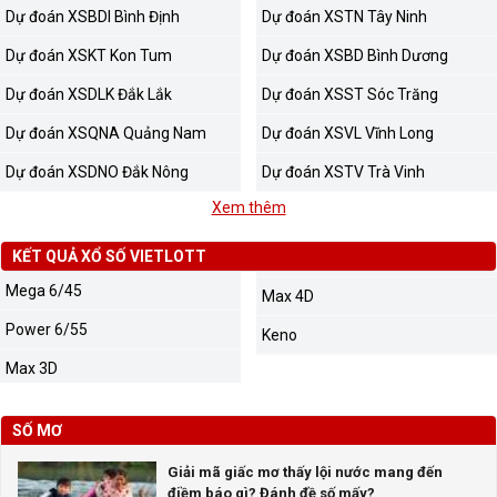
Dự đoán XSBDI Bình Định
Dự đoán XSTN Tây Ninh
Dự đoán XSKT Kon Tum
Dự đoán XSBD Bình Dương
Dự đoán XSDLK Đắk Lắk
Dự đoán XSST Sóc Trăng
Dự đoán XSQNA Quảng Nam
Dự đoán XSVL Vĩnh Long
Dự đoán XSDNO Đắk Nông
Dự đoán XSTV Trà Vinh
Xem thêm
Dự đoán XSGL Gia Lai
Dự đoán XSCT Cần Thơ
Dự đoán XSNT Ninh Thuận
Dự đoán XSBTR Bến Tre
KẾT QUẢ XỔ SỐ VIETLOTT
Dự đoán XSQB Quảng Bình
Dự đoán XSVT Vũng Tàu
Mega 6/45
Max 4D
Power 6/55
Keno
Max 3D
SỐ MƠ
Giải mã giấc mơ thấy lội nước mang đến
điềm báo gì? Đánh đề số mấy?