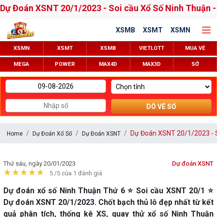
Dự Đoán XSNT 20/1/2023 - Soi cầu Xổ Số Ninh Thuận -
XSMB
XSMT
XSMN
XSMN
XSMT
XSMB
VIETLOTT
MUA VÉ
MEGA
POWER
MAX4D
MAX3D
SỚ
Dự Đoán XSNT 20/1/2023 - S
Home
Dự Đoán Xổ Số
Dự Đoán XSNT
Thứ sáu, ngày 20/01/2023
Dự đoán XSNT
★★★★★
★★★★★
★★★★★
5
/
5
của
1
đánh giá
Dự đoán xổ số Ninh Thuận Thứ 6 ⭐️ Soi cầu XSNT 20/1 ⭐️
Dự đoán XSNT 20/1/2023. Chốt bạch thủ lô đẹp nhất từ kết
quả phân tích, thống kê XS, quay thử xổ số Ninh Thuận