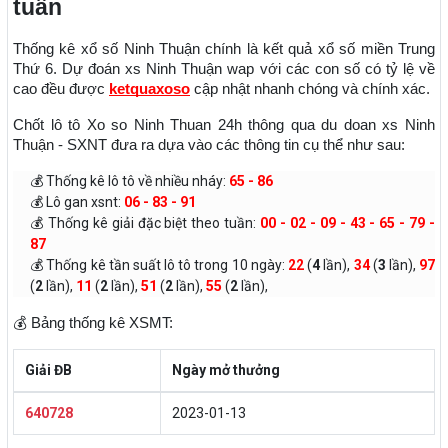
tuần
Thống kê xổ số Ninh Thuận chính là kết quả xổ số miền Trung 
Thứ 6. Dự đoán xs Ninh Thuận wap với các con số có tỷ lệ về 
cao đều được 
ketquaxoso
 cập nhật nhanh chóng và chính xác. 
Chốt lô tô Xo so Ninh Thuan 24h thông qua du doan xs Ninh 
Thuận - SXNT đưa ra dựa vào các thông tin cụ thể như sau:
💰 Thống kê lô tô về nhiều nháy:
65 - 86
💰 Lô gan xsnt:
06 - 83 - 91
💰 Thống kê giải đặc biệt theo tuần:
00 - 02 - 09 - 43 - 65 - 79 -
87
💰 Thống kê tần suất lô tô trong 10 ngày:
22
(
4
lần),
34
(
3
lần),
97
(
2
lần),
11
(
2
lần),
51
(
2
lần),
55
(
2
lần),
💰 Bảng thống kê XSMT:
Giải ĐB
Ngày mở thưởng
640728
2023-01-13