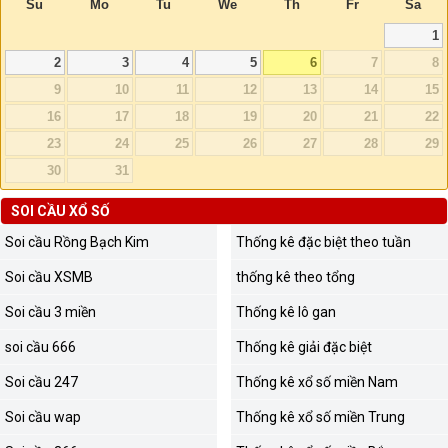
Su
Mo
Tu
We
Th
Fr
Sa
1
2
3
4
5
6
7
8
9
10
11
12
13
14
15
16
17
18
19
20
21
22
23
24
25
26
27
28
29
30
31
SOI CẦU XỔ SỐ
Soi cầu Rồng Bạch Kim
Thống kê đặc biệt theo tuần
Soi cầu XSMB
thống kê theo tổng
Soi cầu 3 miền
Thống kê lô gan
soi cầu 666
Thống kê giải đặc biệt
Soi cầu 247
Thống kê xổ số miền Nam
Soi cầu wap
Thống kê xổ số miền Trung