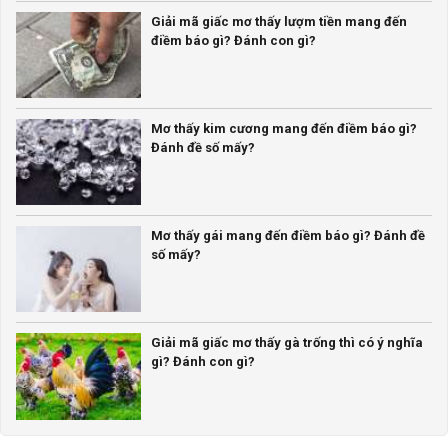
Giải mã giấc mơ thấy lượm tiền mang đến
điềm báo gì? Đánh con gì?
Mơ thấy kim cương mang đến điềm báo gì?
Đánh đề số mấy?
Mơ thấy gái mang đến điềm báo gì? Đánh đề
số mấy?
Giải mã giấc mơ thấy gà trống thì có ý nghĩa
gì? Đánh con gì?