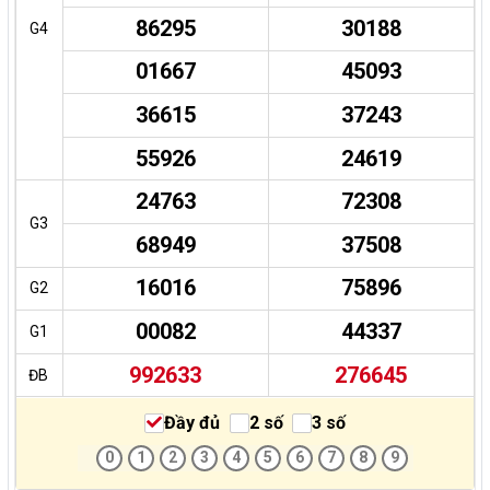
86295
30188
G4
01667
45093
36615
37243
55926
24619
24763
72308
G3
68949
37508
16016
75896
G2
00082
44337
G1
992633
276645
ĐB
Đầy đủ
2 số
3 số
0
1
2
3
4
5
6
7
8
9