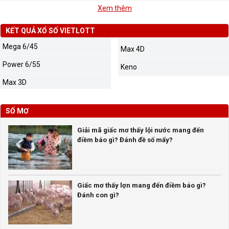
Xem thêm
Dự đoán XSGL Gia Lai
Dự đoán XSCT Cần Thơ
Dự đoán XSNT Ninh Thuận
Dự đoán XSBTR Bến Tre
KẾT QUẢ XỔ SỐ VIETLOTT
Dự đoán XSQB Quảng Bình
Dự đoán XSVT Vũng Tàu
Mega 6/45
Max 4D
Power 6/55
Keno
Max 3D
SỐ MƠ
Giải mã giấc mơ thấy lội nước mang đến
điềm báo gì? Đánh đề số mấy?
Giấc mơ thấy lợn mang đến điềm báo gì?
Đánh con gì?