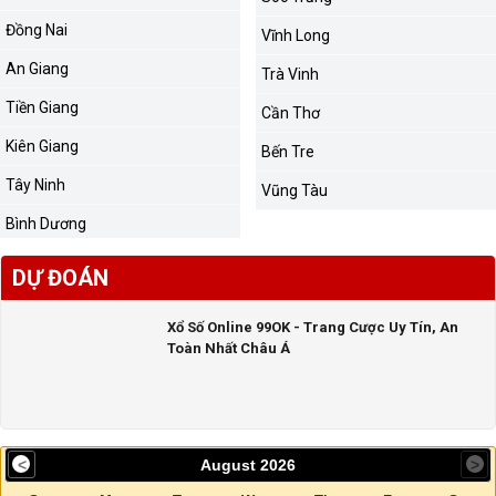
Đồng Nai
Vĩnh Long
An Giang
Trà Vinh
Tiền Giang
Cần Thơ
Kiên Giang
Bến Tre
Tây Ninh
Vũng Tàu
Bình Dương
DỰ ĐOÁN
Xổ Số Online 99OK - Trang Cược Uy Tín, An
Toàn Nhất Châu Á
August
2026