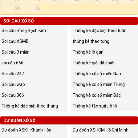
23
24
25
26
27
28
29
30
31
SOI CẦU XỔ SỐ
Soi cầu Rồng Bạch Kim
Thống kê đặc biệt theo tuần
Soi cầu XSMB
thống kê theo tổng
Soi cầu 3 miền
Thống kê lô gan
soi cầu 666
Thống kê giải đặc biệt
Soi cầu 247
Thống kê xổ số miền Nam
Soi cầu wap
Thống kê xổ số miền Trung
Soi cầu 366
Thống kê xổ số miền Bắc
Thống kê đặc biệt theo tháng
Thống kê tần suất lô tô
DỰ ĐOÁN XỔ SỐ
Dự đoán XSKH Khánh Hòa
Dự đoán XSHCM Hồ Chí Minh