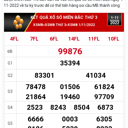
11-2022 về từ kỳ trước để có thể tiến hàng soi cầu MB thành công:
KẾT QUẢ XỔ SỐ MIỀN BẮC THỨ 3
XSMB
»
XSMB THỨ 3
»
XSMB 1/11/2022
4FL
7FL
6FL
14FL
11FL
10FL
99876
ĐB
35394
G1
83301
41034
G2
78478
01506
61824
G3
21864
19460
97709
2523
8243
8504
6873
G4
6666
0003
6305
G5