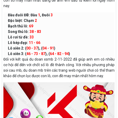
con số may mắn nhất đáng để anh em đầu tư kiếm lời ngay hôm
nay.
Đầu đuôi ĐB: Đầu
1
, Đuôi
3
Đặc biệt: Chạm
2
Bạch thủ lô:
69
Song thủ lô:
38 - 83
Lô rơi từ đề:
33
Lô kép đẹp:
11 - 66
Lô xiên 2: (
00 - 37
), (
04 - 91
)
Lô xiên 3: (
46 - 73 - 87
), (
64 - 82 - 94
)
Đối với kết quả du doan xsmb
2-11-2022
đã giúp anh em có nhiều
cơ hội để đến với chốt số lô đề thành công. Với nhiều phương pháp
soi cau mb, du doan mb trên các trang web người chơi có thể tham
khảo để chọn lọc được con lô, con đề may mắn nhất hôm nay.