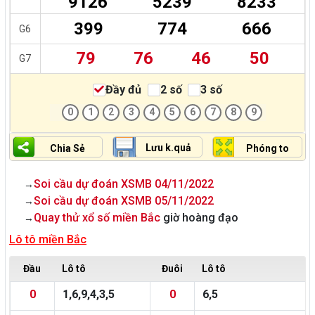
9126
5239
8233
399
774
666
G6
79
76
46
50
G7
Đầy đủ
2 số
3 số
0
1
2
3
4
5
6
7
8
9
Soi cầu dự đoán XSMB 04/11/2022
→
Soi cầu dự đoán XSMB 05/11/2022
→
Quay thử xổ số miền Bắc
giờ hoàng đạo
→
Lô tô miền Bắc
Đầu
Lô tô
Đuôi
Lô tô
0
1
6
9
4
3
5
0
6
5