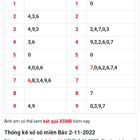
1
1
0
2
4
3
6
2
3
4
9
3
3
2
4
7
0
3
4
3
6
4
9
3
2
6
0
7
5
0
5
0
6
4
0
6
6
6
7
0
6
2
6
7
4
7
6
8
3
4
9
6
7
8
8
7
9
4
9
9
0
3
9
7
Anh em có thể xem
kết quả XSMB
hôm nay.
Thống kê xổ số miền Bắc 2-11-2022