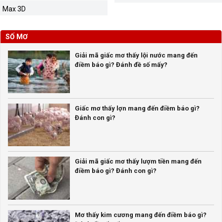
Max 3D
SỐ MƠ
Giải mã giấc mơ thấy lội nước mang đến
điềm báo gì? Đánh đề số mấy?
Giấc mơ thấy lợn mang đến điềm báo gì?
Đánh con gì?
Giải mã giấc mơ thấy lượm tiền mang đến
điềm báo gì? Đánh con gì?
Mơ thấy kim cương mang đến điềm báo gì?