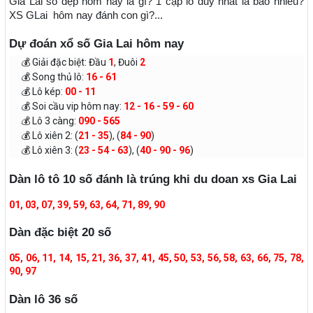
Gia Lai số đẹp hôm nay là gì? 1 cặp lô duy nhất là bao nhiêu? 
XS GLai  hôm nay đánh con gì?... 
Dự đoán xổ số Gia Lai hôm nay  
💰
Giải đặc biệt
: Đầu
1
, Đuôi
2
💰 Song thủ lô:
16 - 61
💰 Lô kép:
00 - 11
💰 Soi cầu vip
hôm nay
:
12 - 16 - 59 - 60
💰
Lô 3 càng
:
090 - 565
💰 Lô xiên 2: (
21 - 35
), (
84 - 90
)
💰 Lô xiên 3: (
23 - 54 - 63
), (
40 - 90 - 96
)
Dàn lô tô 10 số đánh là trúng khi du doan xs Gia Lai
01, 03, 07, 39, 59, 63, 64, 71, 89, 90
Dàn đặc biệt 20 số 
05, 06, 11, 14, 15, 21, 36, 37, 41, 45, 50, 53, 56, 58, 63, 66, 75, 78,
90, 97
Dàn lô 36 số 