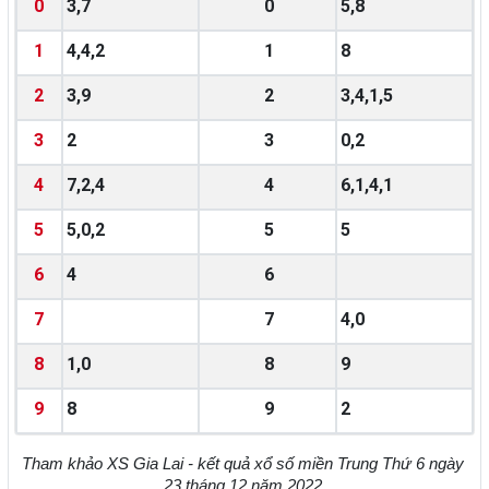
0
3
7
0
5
8
1
4
4
2
1
8
2
3
9
2
3
4
1
5
3
2
3
0
2
4
7
2
4
4
6
1
4
1
5
5
0
2
5
5
6
4
6
7
7
4
0
8
1
0
8
9
9
8
9
2
Tham khảo XS Gia Lai - kết quả xổ số miền Trung 
Thứ 6 ngày 
23 tháng 12 năm 2022
.