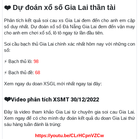
❤️ Dự đoán xổ số Gia Lai thần tài
Phân tích kết quả soi cau xs Gia Lai đem đến cho anh em cặp 
số duy nhất. Dự đoán xổ số Đà Nẵng Gia Lai đem đến vận may 
cho anh em chơi xổ số, lô tô ngay từ lần đầu tiên. 
Soi cầu bạch thủ Gia Lai chính xác nhất hôm nay với những con 
số:
⚡ Bạch thủ lô: 
98
⚡ Bạch thủ đề: 
68
Xem ngay du doan XSGL mới nhất ngay tại đây:
❤️
Video phân tích XSMT 30/12/2022
Đây là video tham khảo Gia Lai từ chuyên gia soi cau Gia Lai. 
Xem ngay để có cho mình dự đoán kết quả du doan Gia Lai thứ 
sáu hàng tuần đánh là trúng:
https://youtu.be/CLrHCpnVZCw