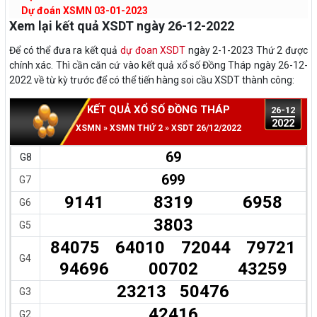
Dự đoán XSMN 03-01-2023
Xem lại kết quả XSDT ngày 26-12-2022
Để có thể đưa ra kết quả
dự đoan XSDT
ngày 2-1-2023 Thứ 2 được
chính xác. Thì cần căn cứ vào kết quả xổ số Đồng Tháp ngày 26-12-
2022 về từ kỳ trước để có thể tiến hàng soi cầu XSDT thành công:
KẾT QUẢ XỔ SỐ ĐỒNG THÁP
XSMN
»
XSMN THỨ 2
»
XSDT 26/12/2022
69
G8
699
G7
9141
8319
6958
G6
3803
G5
84075
64010
72044
79721
G4
94696
00702
43259
23213
50476
G3
42416
G2