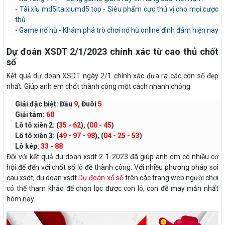
- Tài xỉu md5|taixiumd5.top - Siêu phẩm cực thú vị cho mọi cược
thủ
- Game nổ hũ - Khám phá trò chơi nổ hũ online đình đám hiện nay
Dự đoán XSDT 2/1/2023 chính xác từ cao thủ chốt
số
Kết quả dự doan XSDT ngày 2/1 chính xác đưa ra các con số đẹp
nhất. Giúp anh em chốt thành công một cách nhanh chóng.
Giải đặc biệt: Đầu
9
, Đuôi
5
Giải tám:
60
Lô tô xiên 2: (
35 - 62
), (
00 - 45
)
Lô tô xiên 3: (
49 - 97 - 98
), (
04 - 25 - 53
)
Lô kép:
33 - 88
Đối với kết quả du doan xsdt 2-1-2023 đã giúp anh em có nhiều cơ
hội để đến với chốt số lô đề thành công. Với nhiều phương pháp soi
cau xsdt, du doan xsdt
Dự đoán xổ số
trên các trang web người chơi
có thể tham khảo để chọn lọc được con lô, con đề may mắn nhất
hôm nay.