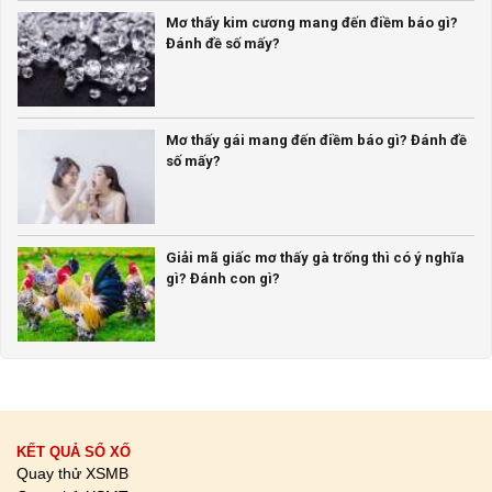
Mơ thấy kim cương mang đến điềm báo gì?
Đánh đề số mấy?
Mơ thấy gái mang đến điềm báo gì? Đánh đề
số mấy?
Giải mã giấc mơ thấy gà trống thì có ý nghĩa
gì? Đánh con gì?
KẾT QUẢ SỔ XỐ
Quay thử XSMB