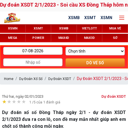
Dự đoán XSDT 2/1/2023 - Soi cầu XS Đồng Tháp hôm 
XSMB
XSMT
XSMN
XSMN
XSMT
XSMB
VIETLOTT
MUA VÉ
MEGA
POWER
MAX4D
MAX3D
SỚ
Dự Đoán XSDT 2/1/2023 - S
Home
Dự Đoán Xổ Số
Dự Đoán XSDT
Thứ hai, ngày 02/01/2023
Dự đoán XSDT
★★★★★
★★★★★
★★★★★
1
/
5
của
1
đánh giá
Dự đoán xổ số Đồng Tháp ngày 2/1 - dự đoán XSDT
2/1/2023 đưa ra con lô, con đề may mắn nhất giúp anh em
chốt số thành công mỗi ngày.