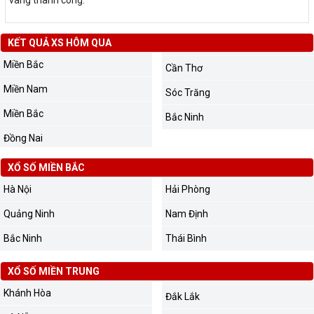
KẾT QUẢ XS HÔM QUA
Miền Bắc
Cần Thơ
Miền Nam
Sóc Trăng
Miền Bắc
Bắc Ninh
Đồng Nai
XỔ SỐ MIỀN BẮC
Hà Nội
Hải Phòng
Quảng Ninh
Nam Định
Bắc Ninh
Thái Bình
XỔ SỐ MIỀN TRUNG
Khánh Hòa
Đắk Lắk