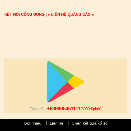
KẾT NỐI CỘNG ĐỒNG |
» LIÊN HỆ QUẢNG CÁO «
×
+639995451111
Tổng đài:
(3000đ/phút)
Giới thiệu
Liên hệ
Chèn kết quả xổ số