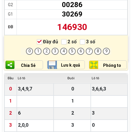
00286
G2
30269
G1
146930
ĐB
Đầy đủ
2 số
3 số
0
1
2
3
4
5
6
7
8
9
Đầu
Lô tô
Đuôi
Lô tô
0
3
4
9
7
0
3
6
6
3
1
1
2
6
2
3
3
2
0
0
3
0