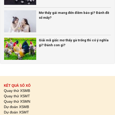
Mơ thấy gái mang đến điềm báo gì? Đánh đề
số mấy?
Giải mã giấc mơ thấy gà trống thì có ý nghĩa
gì? Đánh con gì?
KẾT QUẢ SỔ XỐ
Quay thử XSMB
Quay thử XSMT
Quay thử XSMN
Dự đoán XSMB
Dự đoán XSMT