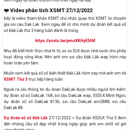
❤️ Video phân tích XSMT 27/12/2022
Đây là video tham khảo XSMT chủ nhật, quay thử XSMT từ chuyên
gia soi cau Dak Lak. Xem ngay để có cho mình dự đoán kết quả xổ
số Đắk Lắk thứ 3 hàng tuần đánh là trúng:
https://youtu.be/pmoXKHyE5tM
Như đã biết hình thức chơi lô tô, xo so DLK được nhà nước cho phép
hoạt động công khai. Nên anh em soi cầu Đắk Lắk wap hôm nay
hoàn toàn yên tâm.
Muốn xem kết quả xổ số kiến thiết Đắk Lắk hôm nay mời anh em tới
XSMT Thứ 3
trực tiếp hàng tuần.
Ngoài ra các thông tin du doan DakLak được nhiều người tìm kiếm:
dự đoán xổ số DakLak 168, soi cầu DakLak wap, XSDLK Minh Ngoc,
dự đoán xổ số DakLak 8136, soi cầu DakLak win2888, soi cầu
DakLak 88.
Dự đoán xổ số Đắk Lắk
27/12/2022
⭐️ Dự đoán XSDLK Thứ 3 đem
đến những cầu số đẹp nhất trong ngày giúp anh em chốt số giờ
vàng thành công.