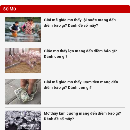
SỐ MƠ
Giải mã giấc mơ thấy lội nước mang đến
điềm báo gì? Đánh đề số mấy?
Giấc mơ thấy lợn mang đến điềm báo gì?
Đánh con gì?
Giải mã giấc mơ thấy lượm tiền mang đến
điềm báo gì? Đánh con gì?
Mơ thấy kim cương mang đến điềm báo gì?
Đánh đề số mấy?