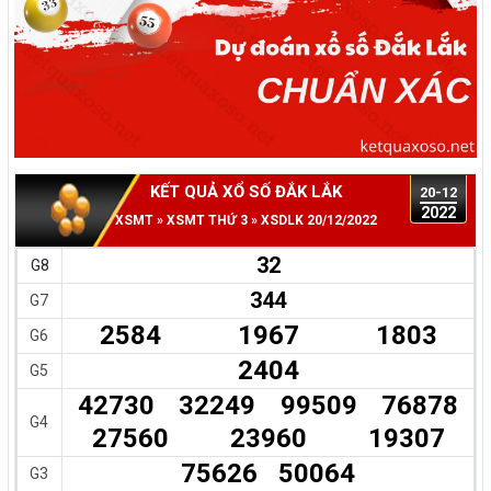
KẾT QUẢ XỔ SỐ ĐẮK LẮK
XSMT
»
XSMT THỨ 3
»
XSDLK 20/12/2022
32
G8
344
G7
2584
1967
1803
G6
2404
G5
42730
32249
99509
76878
G4
27560
23960
19307
75626
50064
G3