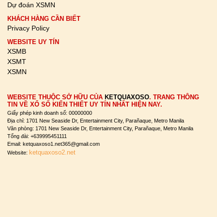
Dự đoán XSMN
KHÁCH HÀNG CẦN BIẾT
Privacy Policy
WEBSITE UY TÍN
XSMB
XSMT
XSMN
WEBSITE THUỘC SỞ HỮU CỦA
KETQUAXOSO
. TRANG THÔNG
TIN VỀ XỔ SỐ KIẾN THIẾT UY TÍN NHẤT HIỆN NAY.
Giấy phép kinh doanh số: 00000000
Địa chỉ: 1701 New Seaside Dr, Entertainment City, Parañaque, Metro Manila
Văn phòng: 1701 New Seaside Dr, Entertainment City, Parañaque, Metro Manila
Tổng đài: +639995451111
Email:
ketquaxoso1.net365@gmail.com
ketquaxoso2.net
Website: