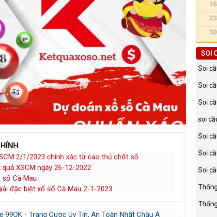
16
23
30
SOI 
Soi c
Soi c
Soi cầ
soi cầ
Soi c
CHÍNH
Soi c
SCM 2/1/2023 chính xác từ cao thủ chốt số
ết quả XSCM ngày 26-12-2022
Soi c
ổ số Cà Mau
Thống 
iải đặc biệt xổ số Cà Mau 2-1-2023
Thống 
ne 99OK - Trang Cược Uy Tín, An Toàn Nhất Châu Á