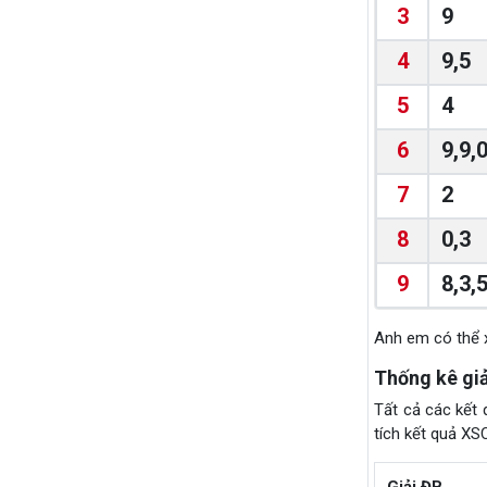
3
9
4
9
5
5
4
6
9
9
7
2
8
0
3
9
8
3
Anh em có thể
Thống kê giả
Tất cả các kết
tích kết quả XS
Giải ĐB