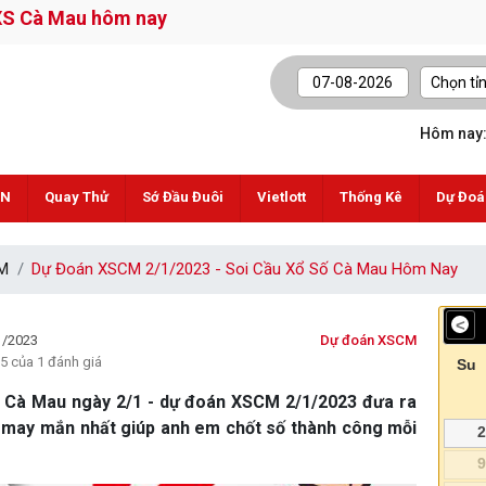
XS Cà Mau hôm nay
Hôm nay:
MN
Quay Thử
Sớ Đầu Đuôi
Vietlott
Thống Kê
Dự Đoá
M
Dự Đoán XSCM 2/1/2023 - Soi Cầu Xổ Số Cà Mau Hôm Nay
1/2023
Dự đoán XSCM
/
5
của
1
đánh giá
Su
 Cà Mau ngày 2/1 - dự đoán XSCM 2/1/2023 đưa ra
ề may mắn nhất giúp anh em chốt số thành công mỗi
2
9