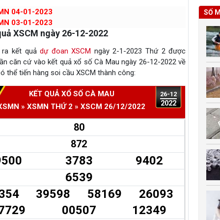
MN 04-01-2023
SỐ 
Dự đo
MN 03-01-2023
Dự đo
 quả XSCM ngày 26-12-2022
Dự đo
 ra kết quả
dự đoan XSCM
ngày 2-1-2023 Thứ 2 được
 cần căn cứ vào kết quả xổ số Cà Mau ngày 26-12-2022 về
Dự đo
có thể tiến hàng soi cầu XSCM thành công:
Dự đo
KẾT QUẢ XỔ SỐ CÀ MAU
Dự đo
XSMN
»
XSMN THỨ 2
»
XSCM 26/12/2022
Dự đo
80
Dự đo
872
9500
3783
9402
6539
354
39598
58169
26093
7729
00507
12349