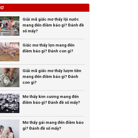
MƠ
án XSTN Tây Ninh
Giải mã giấc mơ thấy lội nước
án XSBD Bình Dương
mang đến điềm báo gì? Đánh đề
án XSST Sóc Trăng
số mấy?
án XSVL Vĩnh Long
Giấc mơ thấy lợn mang đến
điềm báo gì? Đánh con gì?
án XSTV Trà Vinh
án XSCT Cần Thơ
Giải mã giấc mơ thấy lượm tiền
án XSBTR Bến Tre
mang đến điềm báo gì? Đánh
con gì?
án XSVT Vũng Tàu
Mơ thấy kim cương mang đến
điềm báo gì? Đánh đề số mấy?
Mơ thấy gái mang đến điềm báo
gì? Đánh đề số mấy?