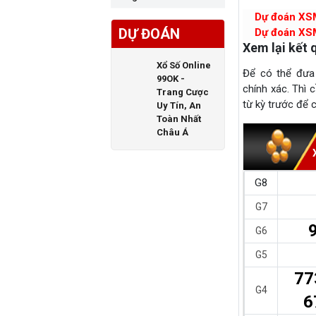
Dự đoán XS
DỰ ĐOÁN
Dự đoán XS
Xem lại kết
Xổ Số Online
Để có thể đưa
99OK -
chính xác. Thì
Trang Cược
từ kỳ trước để 
Uy Tín, An
Toàn Nhất
Châu Á
G8
G7
G6
G5
77
G4
6