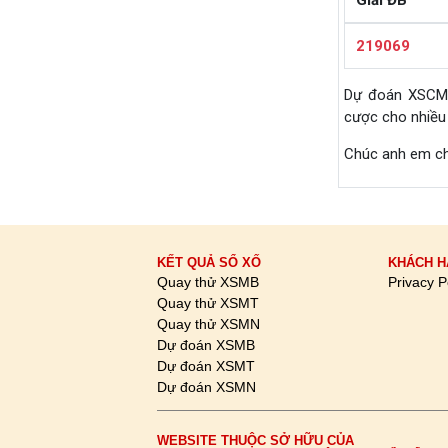
219069
Dự đoán XSCM 
cược cho nhiều 
Chúc anh em ch
KẾT QUẢ SỔ XỐ
KHÁCH H
Quay thử XSMB
Privacy P
Quay thử XSMT
Quay thử XSMN
Dự đoán XSMB
Dự đoán XSMT
Dự đoán XSMN
WEBSITE THUỘC SỞ HỮU CỦA