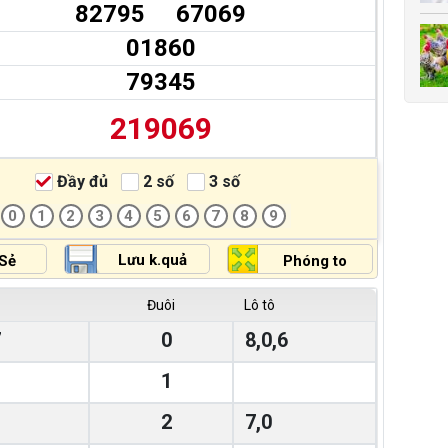
82795
67069
01860
79345
219069
Đầy đủ
2 số
3 số
0
1
2
3
4
5
6
7
8
9
Đuôi
Lô tô
7
0
8
0
6
1
2
7
0