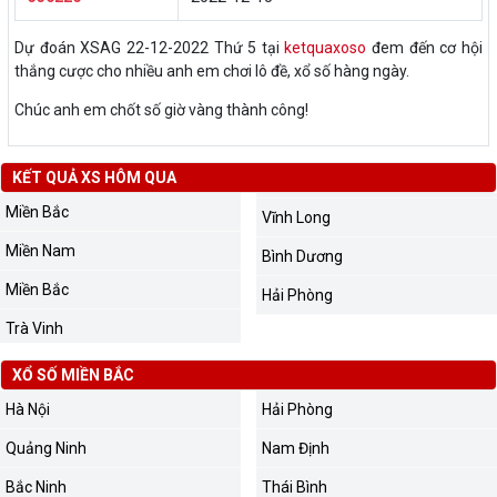
Dự đoán XSAG 22-12-2022 Thứ 5 tại
ketquaxoso
đem đến cơ hội
thắng cược cho nhiều anh em chơi lô đề, xổ số hàng ngày.
Chúc anh em chốt số giờ vàng thành công!
KẾT QUẢ XS HÔM QUA
Miền Bắc
Vĩnh Long
Miền Nam
Bình Dương
Miền Bắc
Hải Phòng
Trà Vinh
XỔ SỐ MIỀN BẮC
Hà Nội
Hải Phòng
Quảng Ninh
Nam Định
Bắc Ninh
Thái Bình