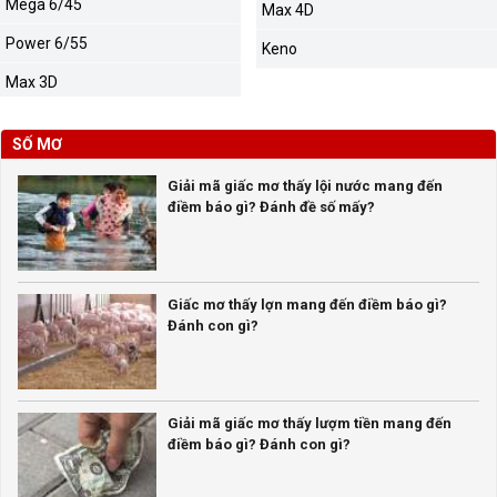
Dự đoán XSQB Quảng Bình
Dự đoán XSVT Vũng Tàu
Mega 6/45
Max 4D
Power 6/55
Keno
Max 3D
SỐ MƠ
Giải mã giấc mơ thấy lội nước mang đến
điềm báo gì? Đánh đề số mấy?
Giấc mơ thấy lợn mang đến điềm báo gì?
Đánh con gì?
Giải mã giấc mơ thấy lượm tiền mang đến
điềm báo gì? Đánh con gì?