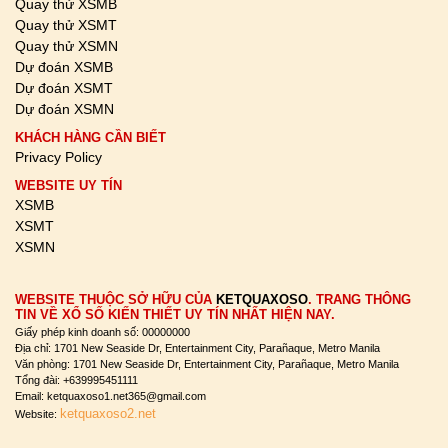
Quay thử XSMB
Quay thử XSMT
Quay thử XSMN
Dự đoán XSMB
Dự đoán XSMT
Dự đoán XSMN
KHÁCH HÀNG CẦN BIẾT
Privacy Policy
WEBSITE UY TÍN
XSMB
XSMT
XSMN
WEBSITE THUỘC SỞ HỮU CỦA
KETQUAXOSO
. TRANG THÔNG
TIN VỀ XỔ SỐ KIẾN THIẾT UY TÍN NHẤT HIỆN NAY.
Giấy phép kinh doanh số: 00000000
Địa chỉ: 1701 New Seaside Dr, Entertainment City, Parañaque, Metro Manila
Văn phòng: 1701 New Seaside Dr, Entertainment City, Parañaque, Metro Manila
Tổng đài: +639995451111
Email:
ketquaxoso1.net365@gmail.com
ketquaxoso2.net
Website: