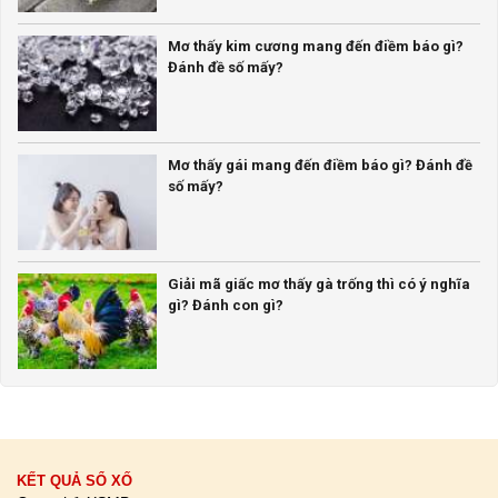
Mơ thấy kim cương mang đến điềm báo gì?
Đánh đề số mấy?
Mơ thấy gái mang đến điềm báo gì? Đánh đề
số mấy?
Giải mã giấc mơ thấy gà trống thì có ý nghĩa
gì? Đánh con gì?
KẾT QUẢ SỔ XỐ